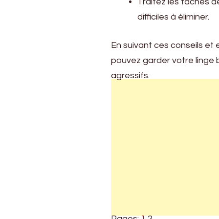
Traitez les taches d
difficiles à éliminer.
En suivant ces conseils et
pouvez garder votre linge b
agressifs.
Pages:
1
2