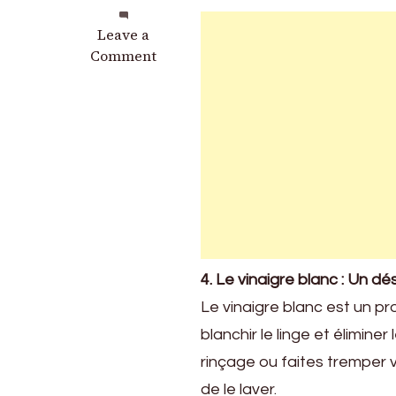
on
Leave a
Voici
Comment
une
solution
pour
blanchir
votre
linge
naturellement
à
la
maison
4. Le vinaigre blanc : Un d
Le vinaigre blanc est un p
blanchir le linge et élimine
rinçage ou faites tremper v
de le laver.