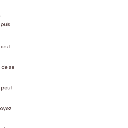
.
 puis
 peut
e de se
e peut
ttoyez