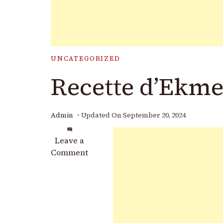
UNCATEGORIZED
Recette d’Ekmek
Admin
Updated On
September 20, 2024
on
Leave a
Recette
Comment
d’Ekmek
(Toast
à
l’Œuf)