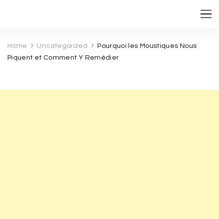
recette de grand mere
Home
Uncategorized
Pourquoi les Moustiques Nous
Piquent et Comment Y Remédier