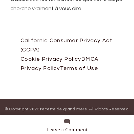
cherche vraiment à vous dire
California Consumer Privacy Act
(CCPA)
Cookie Privacy Policy
DMCA
Privacy Policy
Terms of Use
© Copyright 2026
recette de grand mere
. All Rights Reserved.
Blossom Magazine | Developed By
Blossom Themes
.
Powered
by
WordPress
.
on
Leave a Comment