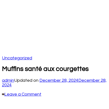
Uncategorized
Muffins santé aux courgettes
admin
Updated on
December 28, 2024
December 28,
2024
on
Leave a Comment
Muffins
santé
aux