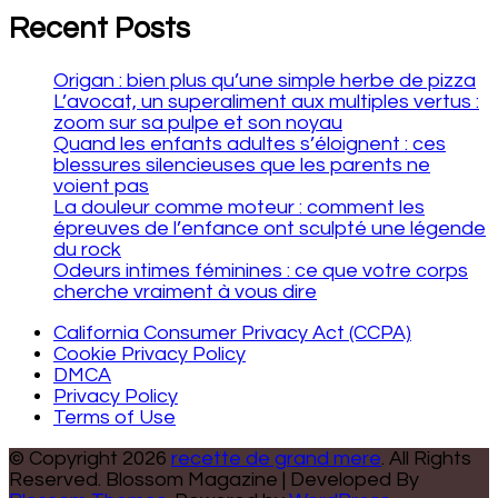
Recent Posts
Origan : bien plus qu’une simple herbe de pizza
L’avocat, un superaliment aux multiples vertus :
zoom sur sa pulpe et son noyau
Quand les enfants adultes s’éloignent : ces
blessures silencieuses que les parents ne
voient pas
La douleur comme moteur : comment les
épreuves de l’enfance ont sculpté une légende
du rock
Odeurs intimes féminines : ce que votre corps
cherche vraiment à vous dire
California Consumer Privacy Act (CCPA)
Cookie Privacy Policy
DMCA
Privacy Policy
Terms of Use
© Copyright 2026
recette de grand mere
. All Rights
Reserved.
Blossom Magazine | Developed By