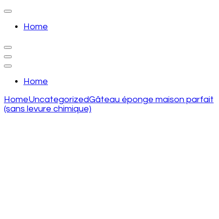
Skip
to
recette de grand mere
content
Home
(Press
Enter)
recette de grand mere
Home
Home
Uncategorized
Gâteau éponge maison parfait
(sans levure chimique)