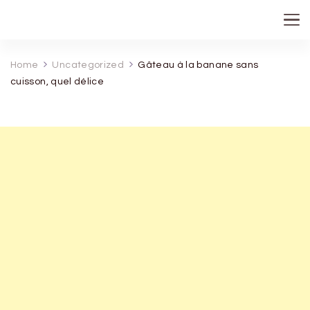
recette de grand mere
Home
Uncategorized
Gâteau à la banane sans
cuisson, quel délice