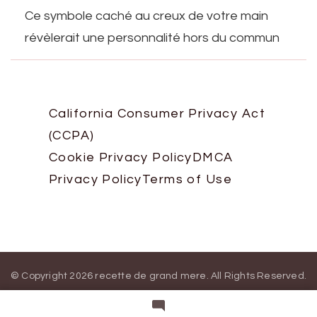
Ce symbole caché au creux de votre main
révèlerait une personnalité hors du commun
California Consumer Privacy Act
(CCPA)
Cookie Privacy Policy
DMCA
Privacy Policy
Terms of Use
© Copyright 2026
recette de grand mere
. All Rights Reserved.
Blossom Magazine | Developed By
Blossom Themes
.
Powered
by
WordPress
.