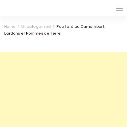
recette de grand mere
Home
Uncategorized
Feuilleté au Camembert,
Lardons et Pommes de Terre