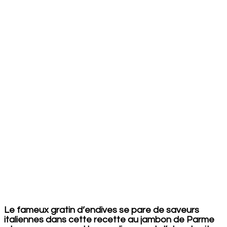
de
Parme
et
mascarpone
Le fameux gratin d’endives se pare de saveurs
italiennes dans cette recette au jambon de Parme