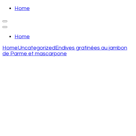
Skip
Home
to
recette de grand mere
content
(Press
recette de grand mere
Enter)
Home
Home
Uncategorized
Endives gratinées au jambon
de Parme et mascarpone