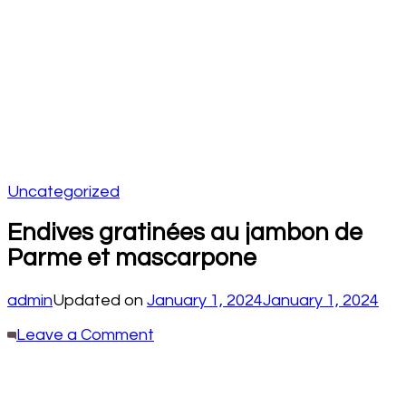
Uncategorized
Endives gratinées au jambon de
Parme et mascarpone
admin
Updated on
January 1, 2024
January 1, 2024
on
Leave a Comment
Endives
gratinées
au
jambon