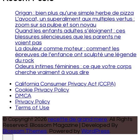
Origan : bien plus qu’une simple herbe de pizza
L’avocat, un superaliment aux multiples vertus :
zoom sur sa pulpe et son noyau
Quand les enfants adultes s’éloignent : ces
blessures silencieuses que les parents ne
voient pas
La douleur comme moteur : comment les
épreuves de l’enfance ont sculpté une légende
du rock
Odeurs intimes féminines : ce que votre corps
cherche vraiment à vous dire
California Consumer Privacy Act (CCPA)
Cookie Privacy Policy
DMCA
Privacy Policy
Terms of Use
© Copyright 2026
recette de grand mere
. All Rights
Reserved.
Blossom Magazine | Developed By
Blossom Themes
.
Powered by
WordPress
.