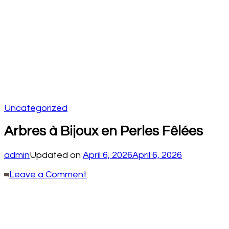
Uncategorized
Arbres à Bijoux en Perles Fêlées
admin
Updated on
April 6, 2026
April 6, 2026
on
Leave a Comment
Arbres
à
Bijoux
en
Perles