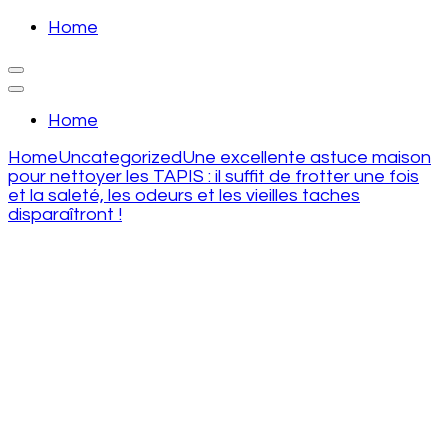
Skip
Home
to
recette de grand mere
content
(Press
recette de grand mere
Enter)
Home
Home
Uncategorized
Une excellente astuce maison
pour nettoyer les TAPIS : il suffit de frotter une fois
et la saleté, les odeurs et les vieilles taches
disparaîtront !