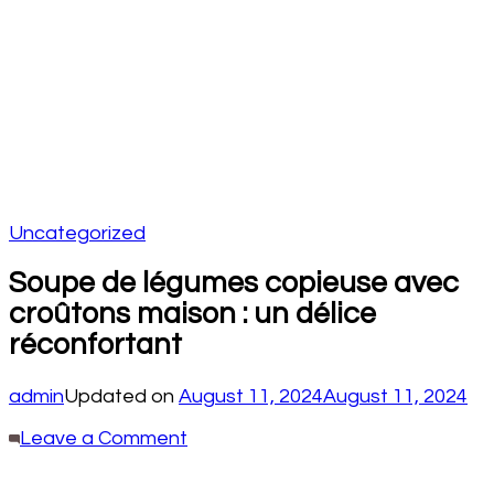
Uncategorized
Soupe de légumes copieuse avec
croûtons maison : un délice
réconfortant
admin
Updated on
August 11, 2024
August 11, 2024
on
Leave a Comment
Soupe
de