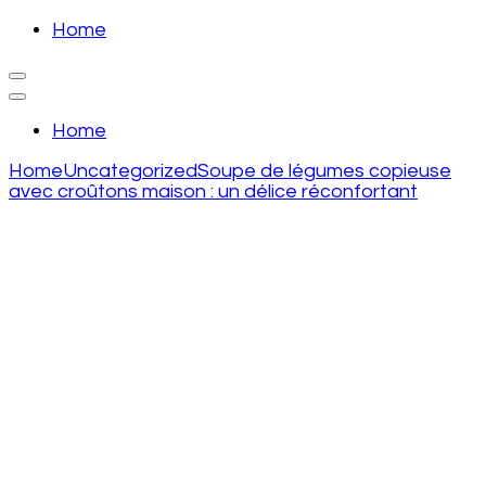
Skip
Home
to
recette de grand mere
content
(Press
recette de grand mere
Enter)
Home
Home
Uncategorized
Soupe de légumes copieuse
avec croûtons maison : un délice réconfortant