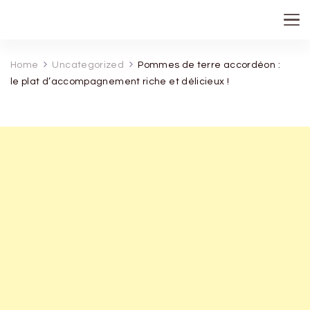
recette de grand mere
Home
Uncategorized
Pommes de terre accordéon :
le plat d’accompagnement riche et délicieux !