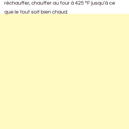
réchauffer, chauffer au four à 425 °F jusqu’à ce
que le tout soit bien chaud.