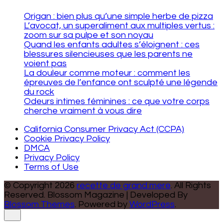
Origan : bien plus qu’une simple herbe de pizza
L’avocat, un superaliment aux multiples vertus :
zoom sur sa pulpe et son noyau
Quand les enfants adultes s’éloignent : ces
blessures silencieuses que les parents ne
voient pas
La douleur comme moteur : comment les
épreuves de l’enfance ont sculpté une légende
du rock
Odeurs intimes féminines : ce que votre corps
cherche vraiment à vous dire
California Consumer Privacy Act (CCPA)
Cookie Privacy Policy
DMCA
Privacy Policy
Terms of Use
© Copyright 2026
recette de grand mere
. All Rights
Reserved.
Blossom Magazine | Developed By
Blossom Themes
.
Powered by
WordPress
.