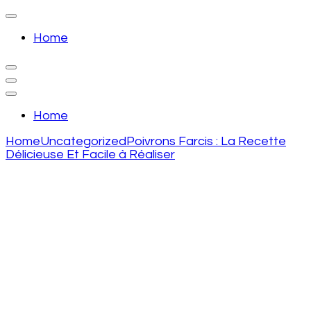
Skip
to
recette de grand mere
content
Home
(Press
Enter)
recette de grand mere
Home
Home
Uncategorized
Poivrons Farcis : La Recette
Délicieuse Et Facile à Réaliser