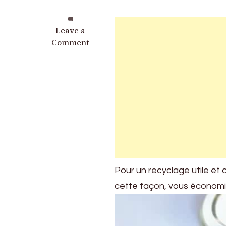
on
Leave a
Ne
Comment
jetez
jamais
les
bouchons
des
bocaux,
si
vous
les
recyclez
Pour un recyclage utile et 
de
cette façon, vous économis
cette
façon
vous
économisez