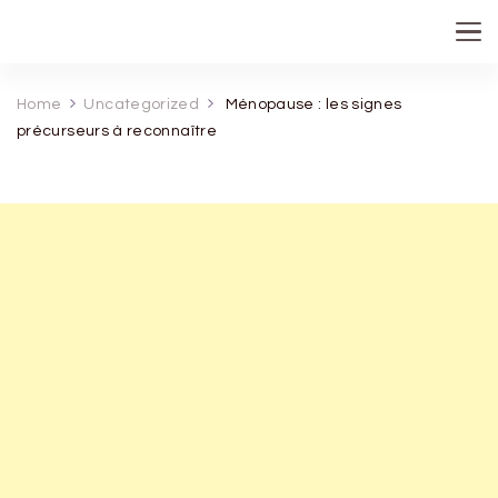
recette de grand mere
Home
Uncategorized
Ménopause : les signes
précurseurs à reconnaître