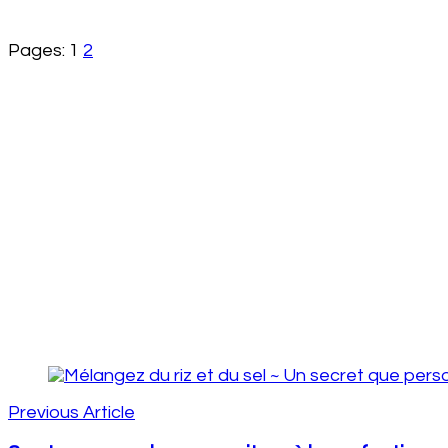
Pages:
1
2
Post
Navigation
Previous Article