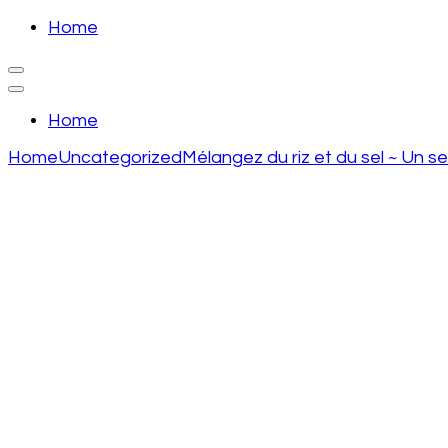
Skip
Home
to
recette de grand mere
content
(Press
recette de grand mere
Enter)
Home
Home
Uncategorized
Mélangez du riz et du sel ~ Un s