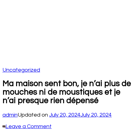
Uncategorized
Ma maison sent bon, je n’ai plus de
mouches ni de moustiques et je
n’ai presque rien dépensé
admin
Updated on
July 20, 2024
July 20, 2024
on
Leave a Comment
Ma