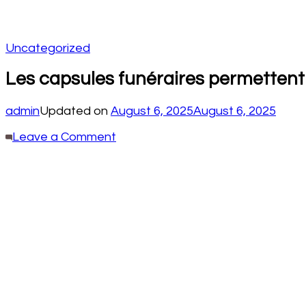
Uncategorized
Les capsules funéraires permettent
admin
Updated on
August 6, 2025
August 6, 2025
on
Leave a Comment
Les
capsules
funéraires
permettent
de
devenir
un
arbre
quand
vous
mourez.