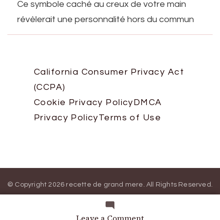
Ce symbole caché au creux de votre main
révèlerait une personnalité hors du commun
California Consumer Privacy Act
(CCPA)
Cookie Privacy Policy
DMCA
Privacy Policy
Terms of Use
© Copyright 2026
recette de grand mere
. All Rights Reserved.
Blossom Magazine | Developed By
Blossom Themes
.
Powered
by
WordPress
.
on
Leave a Comment