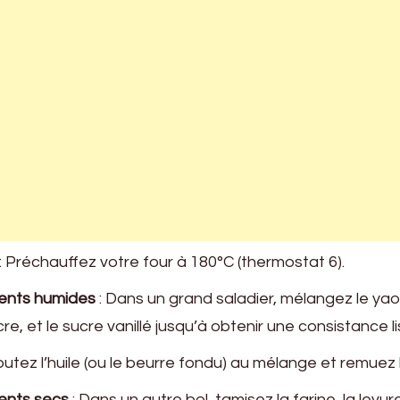
: Préchauffez votre four à 180°C (thermostat 6).
ients humides
: Dans un grand saladier, mélangez le yao
cre, et le sucre vanillé jusqu’à obtenir une consistance li
outez l’huile (ou le beurre fondu) au mélange et remuez 
ients secs
: Dans un autre bol, tamisez la farine, la levur