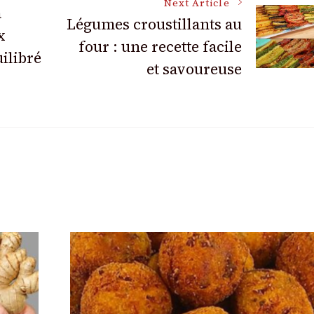
Next Article
a
Légumes croustillants au
x
four : une recette facile
uilibré
et savoureuse