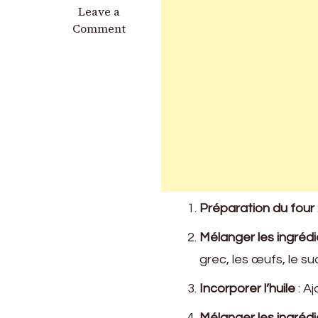
on
Leave a
Gâteau
Comment
au
Yaourt
Grec
Préparation du four
Mélanger les ingréd
grec, les œufs, le su
Incorporer l’huile
: Aj
Mélanger les ingréd