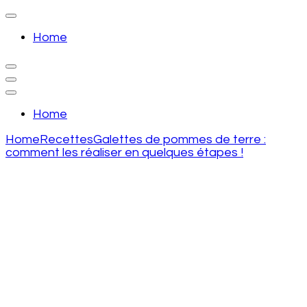
Skip
to
recette de grand mere
content
Home
(Press
Enter)
recette de grand mere
Home
Home
Recettes
Galettes de pommes de terre :
comment les réaliser en quelques étapes !