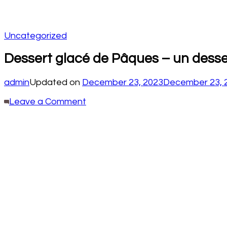
Uncategorized
Dessert glacé de Pâques – un desser
admin
Updated on
December 23, 2023
December 23, 
on
Leave a Comment
Dessert
glacé
de
Pâques
–
un
dessert
super
!