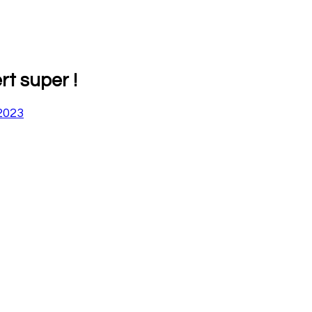
t super !
2023