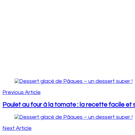
Post
Navigation
Previous Article
Poulet au four à la tomate : la recette facile e
Next Article