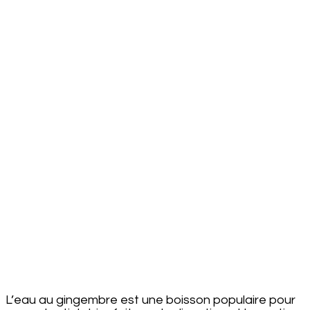
l’Eau
au
Gingembre
pour
Perdre
du
Poids
L’eau au gingembre est une boisson populaire pour