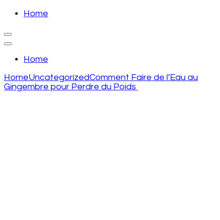
Skip
Home
to
recette de grand mere
content
(Press
recette de grand mere
Enter)
Home
Home
Uncategorized
Comment Faire de l’Eau au
Gingembre pour Perdre du Poids